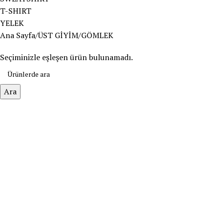
T-SHIRT
YELEK
Ana Sayfa
ÜST GİYİM
GÖMLEK
Seçiminizle eşleşen ürün bulunamadı.
Ara
Müşteri Hizmetleri
Mesafeli Satış Sözleşmesi
İptal-İade Politikası
Kargo Teslimat
Gizlilik Sözleşmesi